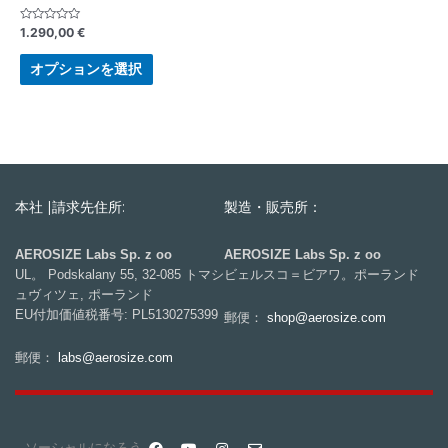
5
1.290,00
€
段
階
中
オプションを選択
0
の
評
価
本社 |請求先住所:
製造・販売所：
AEROSIZE Labs Sp. z oo
AEROSIZE Labs Sp. z oo
UL。 Podskalany 55, 32-085 トマシ
ビェルスコ＝ビアワ。ポーランド
ュヴィツェ, ポーランド
EU付加価値税番号: PL5130275399
郵便：
shop@aerosize.com
郵便：
labs@aerosize.com
ソーシャルになろう