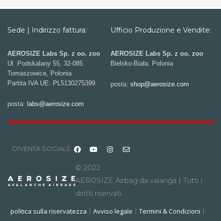
Sede | Indirizzo fattura:
Ufficio Produzione e Vendite:
AEROSIZE Labs Sp. z oo. zoo
AEROSIZE Labs Sp. z oo. zoo
Ul. Podskalany 55, 32-085
Bielsko-Biała. Polonia
Tomaszowice, Polonia
Partita IVA UE: PL5130275399
posta:
shop@aerosize.com
posta:
labs@aerosize.com
DIVENTA SOCIALE
© 2022
AEROSIZE Airbag da valanga | Tutti i
diritti riservati.
politica sulla riservatezza
Avviso legale
Termini & Condizioni