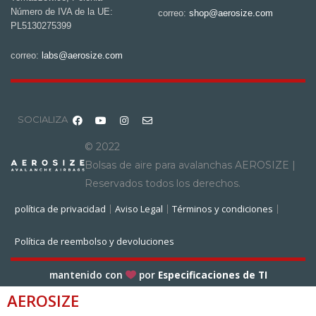
Número de IVA de la UE:
correo:
shop@aerosize.com
PL5130275399
correo:
labs@aerosize.com
SOCIALIZA
© 2022
Bolsas de aire para avalanchas AEROSIZE |
Reservados todos los derechos.
política de privacidad
Aviso Legal
Términos y condiciones
Política de reembolso y devoluciones
mantenido con
por
Especificaciones de TI
AEROSIZE