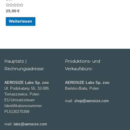
Bewertet
25,00
€
mit
0
von
Weiterlesen
5
Hauptsitz |
Produktions- und
Rechnungsadresse:
Verkaufsbüro:
AEROSIZE Labs Sp. zoo
AEROSIZE Labs Sp. zoo
Ul. Podskalany 55, 32-085
Bielsko-Biała, Polen
Tomaszowice, Polen
EU-Umsatzsteuer-
mail:
shop@aerosize.com
Identifikationsnummer:
PL5130275399
mail:
labs@aerosize.com