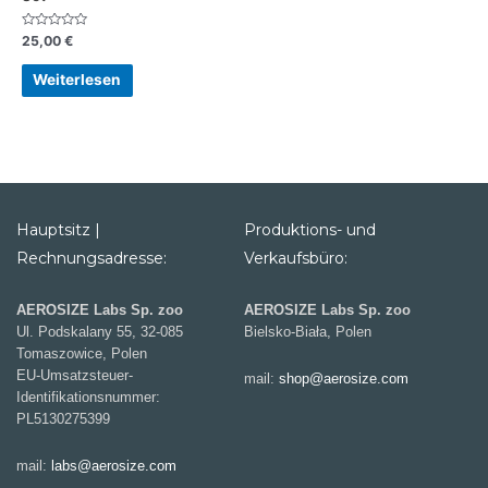
Bewertet
25,00
€
mit
0
von
Weiterlesen
5
Hauptsitz |
Produktions- und
Rechnungsadresse:
Verkaufsbüro:
AEROSIZE Labs Sp. zoo
AEROSIZE Labs Sp. zoo
Ul. Podskalany 55, 32-085
Bielsko-Biała, Polen
Tomaszowice, Polen
EU-Umsatzsteuer-
mail:
shop@aerosize.com
Identifikationsnummer:
PL5130275399
mail:
labs@aerosize.com